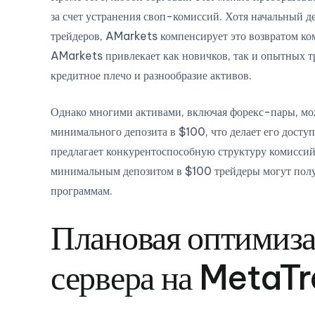
за счет устранения своп-комиссий. Хотя начальный 
трейдеров, AMarkets компенсирует это возвратом к
AMarkets привлекает как новичков, так и опытных т
кредитное плечо и разнообразие активов.
Однако многими активами, включая форекс-пары, мож
минимального депозита в $100, что делает его досту
предлагает конкурентоспособную структуру комиссий
минимальным депозитом в $100 трейдеры могут полу
программам.
Плановая оптимиза
сервера на MetaTr