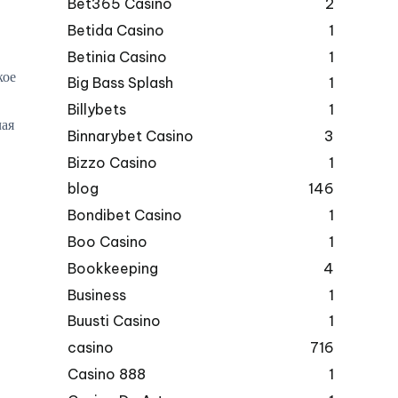
Bet365 Casino
2
Betida Casino
1
Betinia Casino
1
кое
Big Bass Splash
1
Billybets
1
чая
Binnarybet Casino
3
Bizzo Casino
1
blog
146
Bondibet Casino
1
Boo Casino
1
Bookkeeping
4
Business
1
Buusti Casino
1
casino
716
Casino 888
1