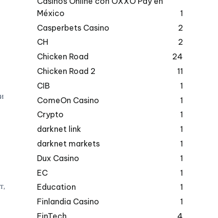
Casinos Online con OXXO Pay en
México
1
Casperbets Casino
2
CH
2
Chicken Road
24
Chicken Road 2
11
CIB
1
ри
ComeOn Casino
1
Crypto
1
darknet link
1
darknet markets
1
Dux Casino
1
EC
1
т,
Education
1
Finlandia Casino
1
FinTech
4