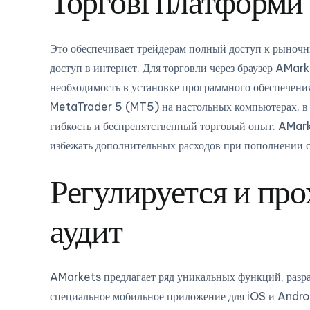
Торгові платформ
Это обеспечивает трейдерам полный доступ к рыноч
доступ в интернет. Для торговли через браузер AMa
необходимость в установке программного обеспечени
MetaTrader 5 (MT5) на настольных компьютерах, в в
гибкость и беспрепятственный торговый опыт. AMarke
избежать дополнительных расходов при пополнении с
Регулируется и пр
аудит
AMarkets предлагает ряд уникальных функций, разр
специальное мобильное приложение для iOS и Androi