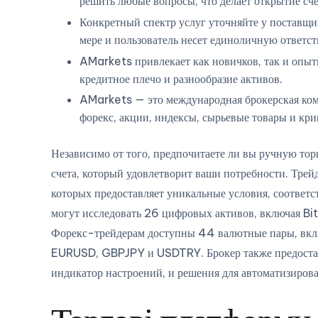
решить любые вопросы, что делает открытие сч
Конкретный спектр услуг уточняйте у поставщи
мере и пользователь несет единоличную ответс
AMarkets привлекает как новичков, так и опыт
кредитное плечо и разнообразие активов.
AMarkets — это международная брокерская ком
форекс, акции, индексы, сырьевые товары и кр
Независимо от того, предпочитаете ли вы ручную то
счета, который удовлетворит ваши потребности. Трей
которых предоставляет уникальные условия, соответ
могут исследовать 26 цифровых активов, включая
Форекс-трейдерам доступны 44 валютные пары, включ
EURUSD, GBPJPY и USDTRY. Брокер также предоставл
индикатор настроений, и решения для автоматизиров