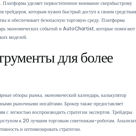
. Платформа уделяет первостепенное внимание сверхбыстрому
ля трейдеров, которым нужен быстрый доступ к своим средствам
тва и обеспечивает безопасную торговую среду. Платформа
дарь экономических событий и AutoChartist, которые помогают
ких моделей.
рументы для более
рные обзоры рынка, экономический календарь, калькулятор
нными рыночными инсайтами. Брокер также предоставляет
ям с легкостью воспроизводить стратегии экспертов. Трейдеры
 доступом к 20 лучшим торговым советникам-роботам. Анализа
тивность и оптимизировать стратегии.