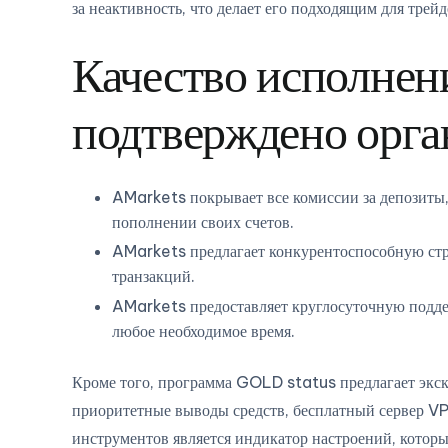
за неактивность, что делает его подходящим для трейд
Качество исполнен
подтверждено орг
AMarkets покрывает все комиссии за депозиты,
пополнении своих счетов.
AMarkets предлагает конкурентоспособную стр
транзакций.
AMarkets предоставляет круглосуточную подде
любое необходимое время.
Кроме того, программа GOLD status предлагает экск
приоритетные выводы средств, бесплатный сервер V
инструментов является индикатор настроений, котор