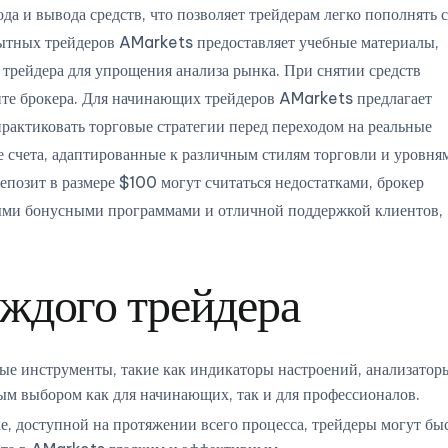
а и вывода средств, что позволяет трейдерам легко пополнять 
пытных трейдеров AMarkets предоставляет учебные материалы,
р трейдера для упрощения анализа рынка. При снятии средств
айте брокера. Для начинающих трейдеров AMarkets предлагает
рактиковать торговые стратегии перед переходом на реальные
 счета, адаптированные к различным стилям торговли и уровня
епозит в размере $100 могут считаться недостатками, брокер
ыми бонусными программами и отличной поддержкой клиентов,
аждого трейдера
ые инструменты, такие как индикаторы настроений, анализатор
ным выбором как для начинающих, так и для профессионалов.
е, доступной на протяжении всего процесса, трейдеры могут бы