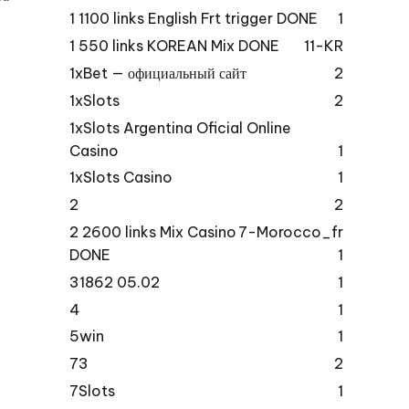
1 1100 links English Frt trigger DONE
1
1 550 links KOREAN Mix
DONE
1
1-KR
1xBet — официальный сайт
2
1xSlots
2
1xSlots Argentina Oficial Online
Casino
1
1xSlots Casino
1
2
2
2 2600 links Mix Casino
7-Morocco_fr
DONE
1
31862 05.02
1
4
1
5win
1
73
2
7Slots
1