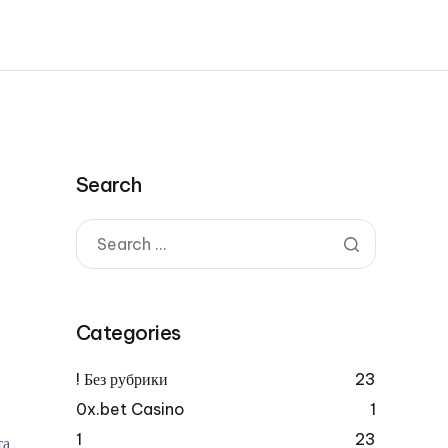
Search
Categories
! Без рубрики
23
0x.bet Casino
1
1
23
та