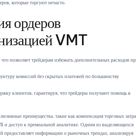
еров, которые торгуют нечасто.
ия ордеров
анизацией VMT
 что позволяет трейдерам избежать дополнительных расходов п
уктуру комиссий без скрытых платежей по большинству
ржку клиентов, гарантируя, что трейдеры получают помощь в
люзивные преимущества, такие как компенсация торговых затра
PS и доступ к премиальной аналитике. Одним из выделяющихся
ый предоставляет информацию о рыночных трендах, анализируя